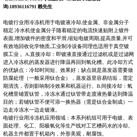
询:18936116791 赖先生
电镀行业用冷冻机用于电镀液冷却,使金属、非金属分子
稳定.冷水机使金属分子随着稳定的电流快速贴附上镀件
表面,增加镀件的密度和平滑,缩短电镀周期,提高质量,并可
有效地回收化学物质,工业制冷设备同理也适用于真空镀
膜工业 。A.直接冷却：即镀液直接通过过滤机或是过滤网
进入冷冻机的蒸发器进行降温再回到氧化槽。此冷却方式
的优缺点：冷却时间短、效果好；缺点就是蒸发器需要做
防腐处理（一般采用钛合金），蒸发器里容易结垢，需定
期清洗，否则影响制冷效果和机器运行。B.间接冷却：氧
化槽里铺置钛管，冷冻水通过钛管带走渡液热量达到降温
目的；若铺钛管不便可添一换热器（需是钛合金制成）一
边走冷冻水一边走镀液。
电镀行业用冷冻机应用领域：本系列机组可用于电镀、表
面处理、化工、阳极氧化等生产线对工艺槽药水的冷却。
机器主件都置于机箱内，外形美观，耐腐蚀。