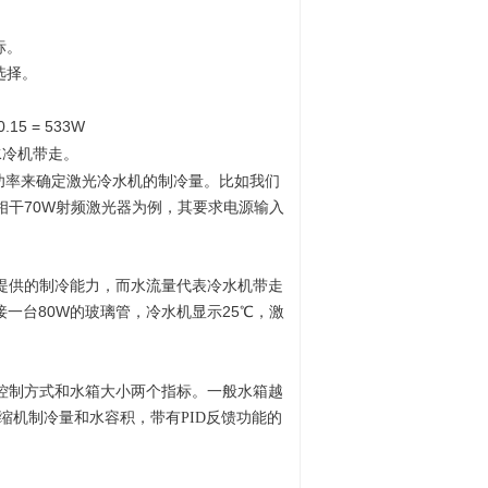
标。
选择。
5 = 533W
水冷机带走。
功率来确定激光冷水机的制冷量。比如我们
干70W射频激光器为例，其要求电源输入
提供的制冷能力，而水流量代表冷水机带走
接一台80W的玻璃管，冷水机显示25℃，激
控制方式和水箱大小两个指标。一般水箱越
反馈功能的
缩机制冷量和水容积，带有
PID