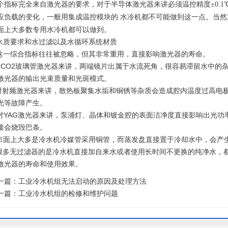
个指标完全来自激光器的要求，对于半导体激光器来讲必须温控精度
±0.1
应负载的变化，一般用集成温控模块的
水冷机都不可能做到这一点。当然
面上大多数专用水冷机都可以做到。
.水质要求和水过滤以及水循环系统材质
.这一综合指标往往被忽略，但其非常重用，直接影响激光器的寿命。
.对CO2玻璃管激光器来讲，两端镜片出属于水流死角，很容易滞留水中的
激光器的输出光束质量和光斑模式。
i.对射频激光器来讲，散热板聚集水垢和铜锈等杂质会造成腔内温度过高
光等故障产生。
ii.对YAG激光器来讲，泵浦灯、晶体和镀金腔的表面洁净度直接影响出光
接会烧毁巴条。
.市面上大多是冷水机冷媒管采用铜管，而蒸发盘直接置于冷却水中，会产
.很多无过滤器的是冷水机直接加自来水或者使用长时间不更换的纯净水，
激光器的寿命和使用效果。
一篇：
工业冷水机组无法启动的原因及处理方法
一篇：
工业冷水机组的检修和维护问题