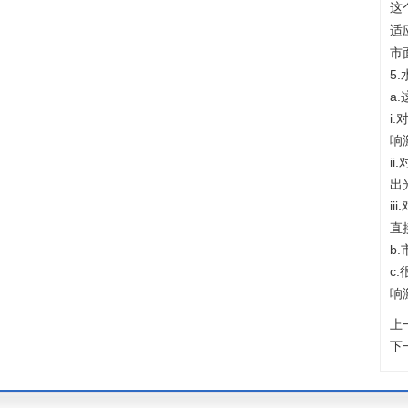
这
适
市
5
a
i
响
i
出
i
直
b
c
响
上
下