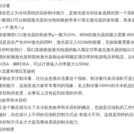
.制冷量
.顾名思义为冷却系统的实际制冷能力，是激光器冷却设备选择的第一个指
.一般我们可以根据激光器的光电转换效率来计算出激光器的发热量，再来
热
= P 激光
/ μ
设玻璃管
激光器的热效率μ一般为15%，80W的激光器则最少需要:80/0.1
CO2
就是说在产生
激光的同时，激光器注入533W的能量，无效能量需要
80W
.有些时候我们，我们直接根据激光电源的输入额定功率减去激光器的输出
用的射频激光器和固体激光器都会标明额定满功率的电源电压和电流，以相
8V25A，瞬时36A，可以计算输入功率最大1200W。
.水流量和增压泵扬程
家都会关注制冷量，往往会忽视水流量这个指标。制冷量代表压缩机可是
量的能力，这就造成大家常常看到的现象：名义制冷量
的冷水机连
1000W
管却热得发烫；在事实上没有起到应用的作用。
.热效率和水容积
上连个概念就引出了水冷机热效率和水容积的概念，也就是压缩机的工作
越好，但在设计上不同的压缩机控制方式会
有很大不同。这就是同样的压
转控制方式会大大提高整体系统的制冷能力。
.温控精度