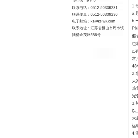
18936116792
1
联系电话：0512-50339231
a
联系传真：0512-50339230
b
电子邮箱：ks@ksjwk.com
P
联系地址：江苏省昆山市周市镇
陆杨金茂路588号
假
也
c
常
4
2
大
热
光
3
以
大
运
4